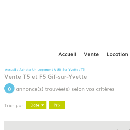
Accueil
Vente
Location
Accueil
Acheter Un Logement À Gif-Sur-Yvette
T5
Vente T5 et F5 Gif-sur-Yvette
0
annonce(s) trouvée(s) selon vos critères
Trier par
Date
Prix
Vente