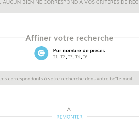
, AUCUN BIEN NE CORRESPOND À VOS CRITÈRES DE RE
5KM
10KM
25KM
Affiner votre recherche
Par nombre de pièces
T1
T2
T3
T4
T6
ens correspondants à votre recherche dans votre boîte mail !
REMONTER