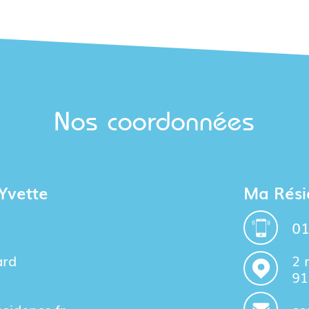
Nos coordonnées
Yvette
Ma Rési
01
ard
2 
91