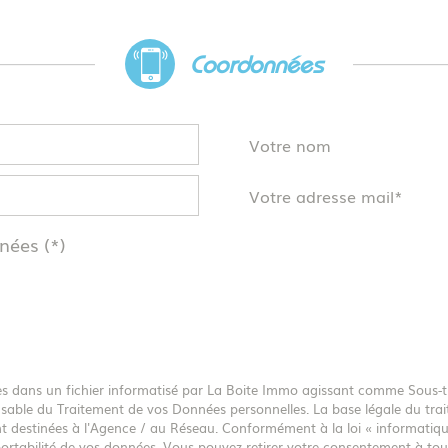
coordonnées
Votre nom
Votre adresse mail*
nées (*)
rées dans un fichier informatisé par La Boite Immo agissant comme Sous-t
sable du Traitement de vos Données personnelles. La base légale du trait
 destinées à l'Agence / au Réseau. Conformément à la loi « informatique 
de portabilité de vos données. Vous pouvez retirer votre consentement à 