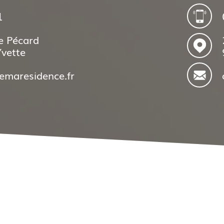
1
e Pécard
Yvette
emaresidence.fr