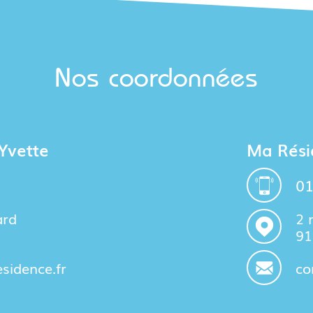
Nos coordonnées
Yvette
Ma Rési
01
ard
2 
91
idence.fr
co