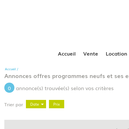
Accueil
Vente
Location
Accueil
Annonces offres programmes neufs et ses e
0
annonce(s) trouvée(s) selon vos critères
Trier par
Date
Prix
Offres programmes neufs