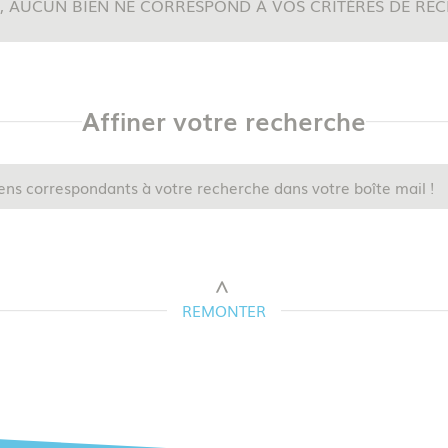
, AUCUN BIEN NE CORRESPOND À VOS CRITÈRES DE RE
5KM
10KM
25KM
Affiner votre recherche
ens correspondants à votre recherche dans votre boîte mail !
REMONTER