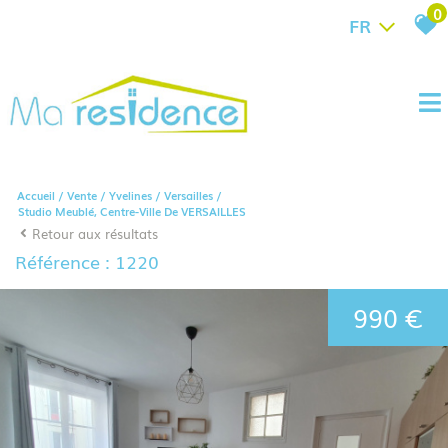
0
FR
Accueil
Vente
Yvelines
Versailles
Studio Meublé, Centre-Ville De VERSAILLES
Retour aux résultats
Référence : 1220
990 €