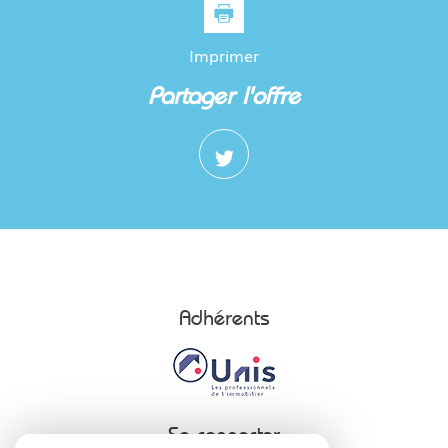
Familles sans enfant
44,72 %
Familles avec 1 ou 2 enfants
0,55 %
Imprimer
Maisons
11,47 %
partager l'offre
Appartements
88,53 %
Familles avec 3 enfants
8,77 %
Adhérents
Se connecter