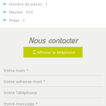
Nombre de pièces : 1
Meublé : OUI
Etage : 1
la ville de versailles (78000)
nous contacter
+
−
Afficher le téléphone
Leaflet
|
©
Jawg
Maps
|
© OpenStreetMap