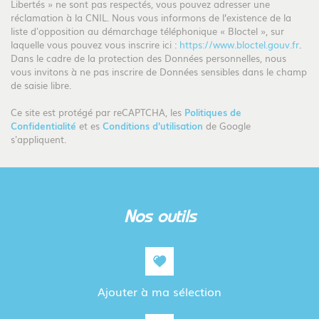
Libertés » ne sont pas respectés, vous pouvez adresser une
Bureau de poste
réclamation à la CNIL. Nous vous informons de l’existence de la
liste d'opposition au démarchage téléphonique « Bloctel », sur
laquelle vous pouvez vous inscrire ici :
https://www.bloctel.gouv.fr
.
Mairie
Dans le cadre de la protection des Données personnelles, nous
vous invitons à ne pas inscrire de Données sensibles dans le champ
de saisie libre.
statistiques
Ce site est protégé par reCAPTCHA, les
Politiques de
Confidentialité
et es
Conditions d'utilisation
de Google
s'appliquent.
Nombre d'habitants
85 424
Propriétaires (vs. locataires)
45,29 %
Taxe habitation
11,86 %
Taxe foncière
14,52 %
nos outils
Habitants de moins de 25 ans
32,65 %
Habitants de 25 à 55 ans
39,83 %
Habitants de plus de 55 ans
27,53 %
Ajouter à ma sélection
Nombre d'enfants par famille
1,08