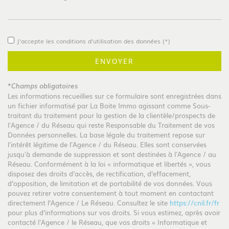
Bar
J'accepte les conditions d'utilisation des données (*)
Collège
ENVOYER
*Champs obligatoires
École maternelle
Les informations recueillies sur ce formulaire sont enregistrées dans
un fichier informatisé par La Boite Immo agissant comme Sous-
traitant du traitement pour la gestion de la clientèle/prospects de
École primaire
l'Agence / du Réseau qui reste Responsable du Traitement de vos
Données personnelles. La base légale du traitement repose sur
l'intérêt légitime de l'Agence / du Réseau. Elles sont conservées
Enseignement supérieur
jusqu'à demande de suppression et sont destinées à l'Agence / au
Réseau. Conformément à la loi « informatique et libertés », vous
disposez des droits d’accès, de rectification, d’effacement,
Lycée
d’opposition, de limitation et de portabilité de vos données. Vous
pouvez retirer votre consentement à tout moment en contactant
directement l’Agence / Le Réseau. Consultez le site
https://cnil.fr/fr
Bibliothèque
pour plus d’informations sur vos droits. Si vous estimez, après avoir
contacté l'Agence / le Réseau, que vos droits « Informatique et