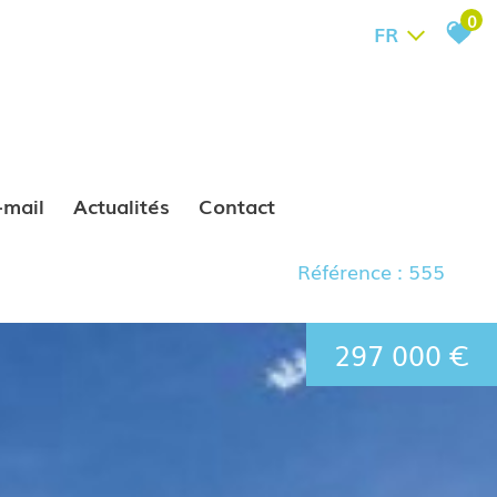
0
FR
e-mail
Actualités
Contact
Référence : 555
297 000 €