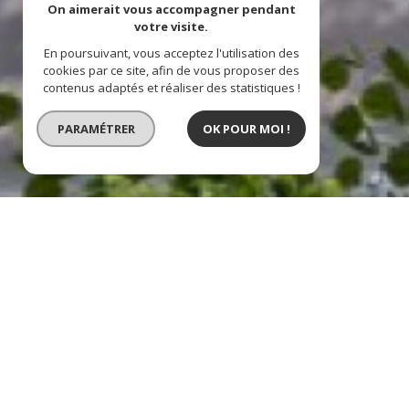
On aimerait vous accompagner pendant
votre visite.
En poursuivant, vous acceptez l'utilisation des
cookies par ce site, afin de vous proposer des
contenus adaptés et réaliser des statistiques !
PARAMÉTRER
OK POUR MOI !
BIEN VENDU
appartement st remy les c
description de l'offre
Résidence PURE - appartement type f3, séjour d