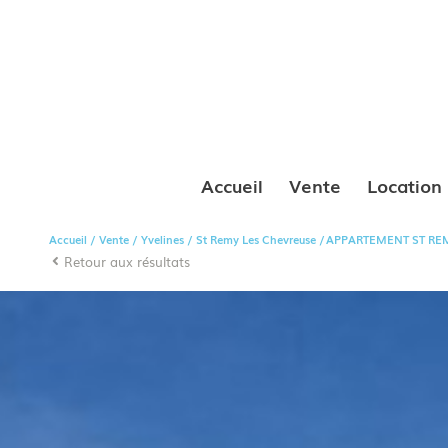
Accueil
Vente
Location
Accueil
Vente
Yvelines
St Remy Les Chevreuse
APPARTEMENT ST REM
Retour aux résultats