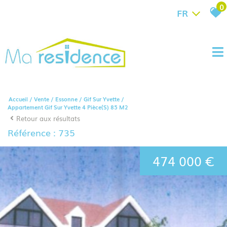
0
FR
Accueil
Vente
Essonne
Gif Sur Yvette
Appartement Gif Sur Yvette 4 Pièce(s) 85 M2
Retour aux résultats
Référence : 735
474 000 €