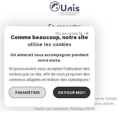
Se connecter
On en reste là
Comme beaucoup, notre site
utilise les cookies
Espace propriétaire
On aimerait vous accompagner pendant
votre visite.
En poursuivant, vous acceptez l'utilisation des
réalisé par
cookies par ce site, afin de vous proposer des
contenus adaptés et réaliser des statistiques !
PARAMÉTRER
OK POUR MOI !
© 2026 | Tous droits réservés | Traduction powered by Google
Plan du site
Mentions légales
Nos honoraires
Liens
Admin
Toutes nos annonces
Politique RGPD
Site internet compatible multi-supports,