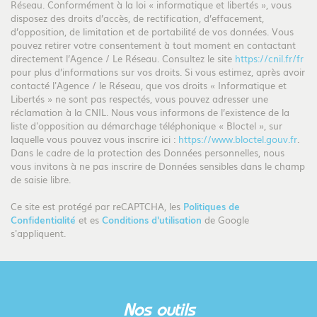
Réseau. Conformément à la loi « informatique et libertés », vous
disposez des droits d’accès, de rectification, d’effacement,
Nombre d'habitants
20 346
d’opposition, de limitation et de portabilité de vos données. Vous
pouvez retirer votre consentement à tout moment en contactant
Propriétaires (vs. locataires)
67,32 %
directement l’Agence / Le Réseau. Consultez le site
https://cnil.fr/fr
Taxe habitation
16,38 %
pour plus d’informations sur vos droits. Si vous estimez, après avoir
contacté l'Agence / le Réseau, que vos droits « Informatique et
Taxe foncière
18,98 %
Libertés » ne sont pas respectés, vous pouvez adresser une
réclamation à la CNIL. Nous vous informons de l’existence de la
Habitants de moins de 25 ans
34,64 %
liste d'opposition au démarchage téléphonique « Bloctel », sur
Habitants de 25 à 55 ans
36,71 %
laquelle vous pouvez vous inscrire ici :
https://www.bloctel.gouv.fr
.
Dans le cadre de la protection des Données personnelles, nous
Habitants de plus de 55 ans
28,66 %
vous invitons à ne pas inscrire de Données sensibles dans le champ
de saisie libre.
Nombre d'enfants par famille
1,02
Familles sans enfant
44,67 %
Ce site est protégé par reCAPTCHA, les
Politiques de
Confidentialité
et es
Conditions d'utilisation
de Google
Familles avec 1 ou 2 enfants
1,49 %
s'appliquent.
Maisons
53,78 %
Appartements
46,22 %
Familles avec 3 enfants
8,14 %
nos outils