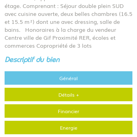
étage. Comprenant : Séjour double plein SUD
avec cuisine ouverte, deux belles chambres (16.5
et 15.5 m²) dont une avec dressing, salle de
bains. Honoraires à la charge du vendeur
Centre ville de Gif Proximité RER, écoles et
commerces Copropriété de 3 lots
descriptif du bien
Général
Détails +
Financier
Energie