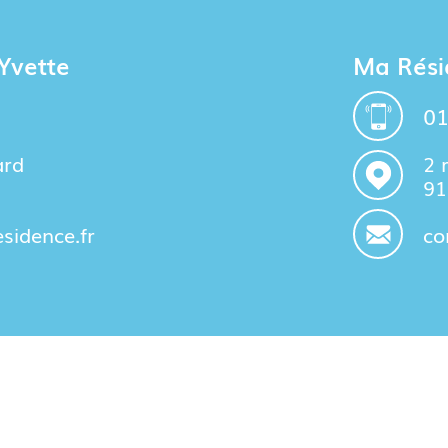
Yvette
Ma Rési
01
ard
2 
91
idence.fr
co