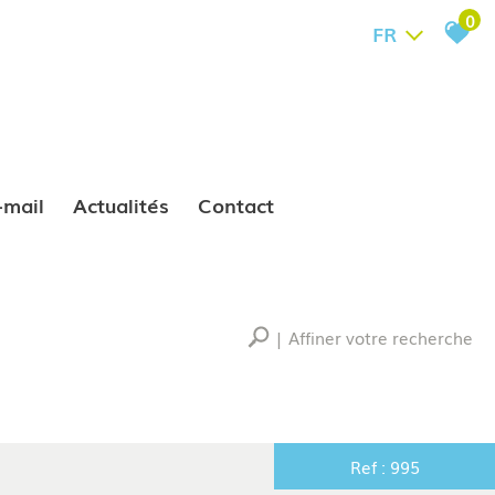
0
FR
e-mail
Actualités
Contact
Affiner votre recherche
RECHERCHER
Ref : 995
+ de critères
+