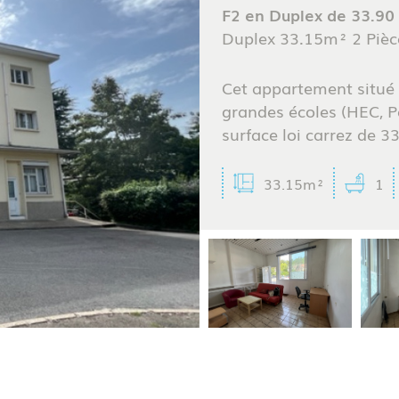
5KM
10KM
25KM
F2 en Duplex de 33.90
Duplex 33.15m² 2 Pièc
Cet appartement situé 
grandes écoles (HEC, Po
surface loi carrez de 33
33.15m²
1