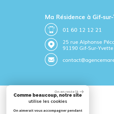
Ma Résidence à Gif-sur-
01 60 12 12 21
25 rue Alphonse Péc
91190 Gif-Sur-Yvette
contact@agencemares
On en reste là
Comme beaucoup, notre site
utilise les cookies
Adhérents
On aimerait vous accompagner pendant