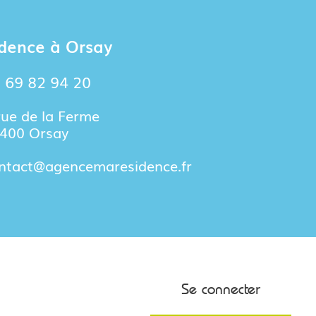
dence à Orsay
 69 82 94 20
rue de la Ferme
400 Orsay
ntact@agencemaresidence.fr
Se connecter