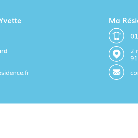
Yvette
Ma Rési
01
ard
2 
91
idence.fr
co