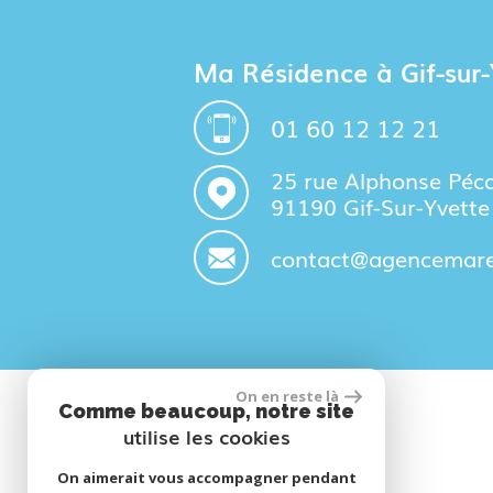
Ma Résidence à Gif-sur-
01 60 12 12 21
25 rue Alphonse Péc
91190 Gif-Sur-Yvette
contact@agencemares
On en reste là
Comme beaucoup, notre site
utilise les cookies
Adhérents
On aimerait vous accompagner pendant