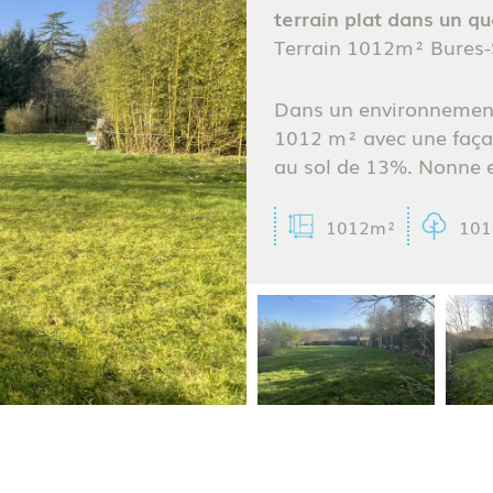
5KM
10KM
25KM
terrain plat dans un qu
Terrain 1012m² Bures-
Dans un environnement 
1012 m² avec une faça
au sol de 13%. Nonne ex
1012m²
10