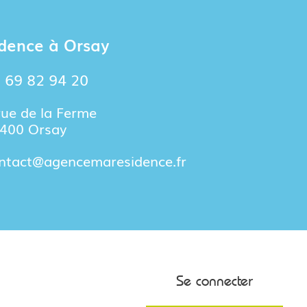
dence à Orsay
 69 82 94 20
rue de la Ferme
400 Orsay
ntact@agencemaresidence.fr
Se connecter