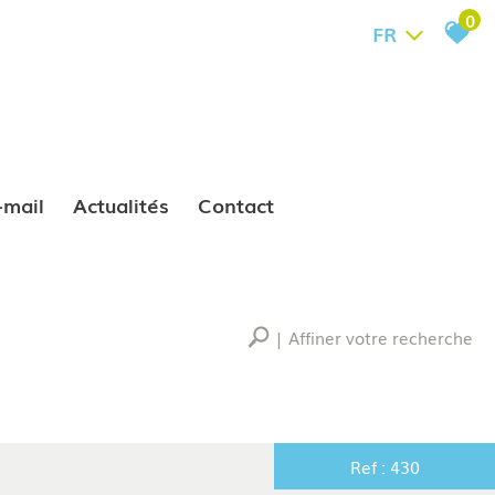
0
FR
e-mail
Actualités
Contact
Affiner votre recherche
RECHERCHER
Ref : 430
+ de critères
+