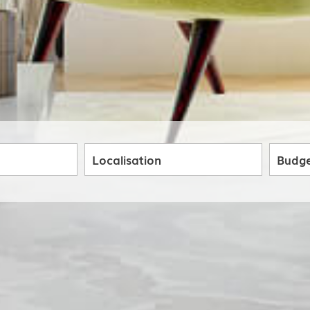
5KM
10KM
25KM